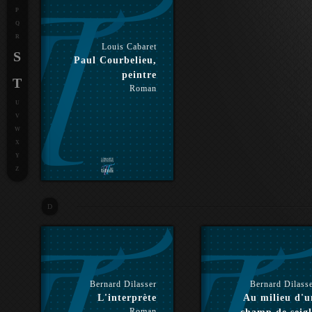
P
Q
R
Louis Cabaret
S
Paul Courbelieu,
peintre
T
Roman
U
V
W
X
Y
Z
D
Bernard Dilasser
Bernard Dilass
L'interprète
Au milieu d'u
Roman