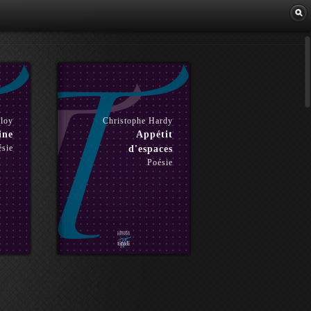
Librairie
lloy
Christophe Hardy
ine
Appétit
ésie
d'espaces
Poésie