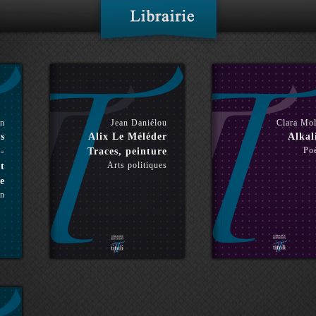
in
Jean Daniélou
Clara Mo
s
Alix Le Méléder
Alkal
Po
 -
Traces, peinture
Arts politiques
t
e
n