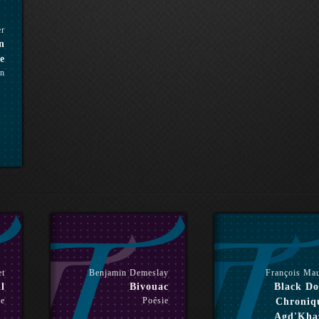
er
n
e
n
et
Benjamin Demeslay
François Ma
il
Bivouac
Black Do
ie
Poésie
Chroniq
Agd'Kha