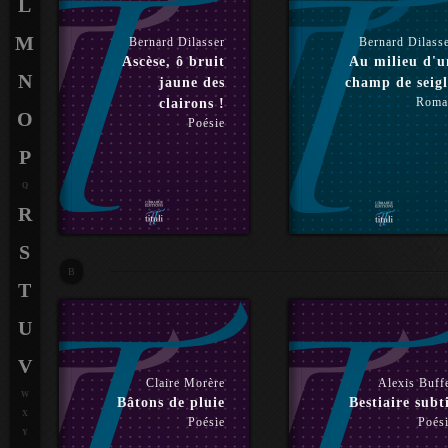
L
M
Bernard Dilasser
Bernard Dilass
Ascèse, ô bruit
Au milieu d'u
N
jaune des
champ de seigl
Roma
clairons !
O
Poésie
P
Q
R
S
B
T
U
V
Claire Morère
Alexis Buff
W
Bâtons de pluie
Bestiaire subt
X
Poésie
Poés
Y