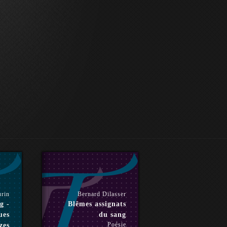
urin
Bernard Dilasser
g -
Blêmes assignats
ues
du sang
Poésie
zes