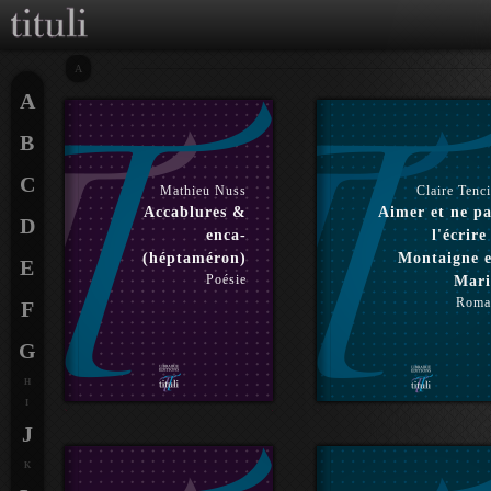
A
A
B
C
Mathieu Nuss
Claire Tenc
Accablures &
Aimer et ne pa
D
enca-
l'écrire
(héptaméron)
Montaigne e
E
Poésie
Mari
Roma
F
G
H
I
J
K