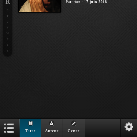
R
Parution :
17 juin 2018
S
T
U
V
W
X
Y
Z
Bref happening mondial
Auteur :
Jean-Philippe
Titre
Auteur
Genre
Domecq