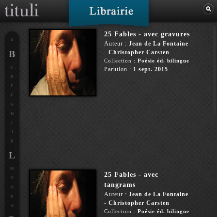
25 Fables - avec gravures
A
Auteur :
Jean de La Fontaine
B
- Christopher Carsten
Collection :
Poésie éd. bilingue
C
Parution :
1 sept. 2015
D
E
F
G
H
I
J
K
L
M
25 Fables - avec
N
tangrams
O
Auteur :
Jean de La Fontaine
P
- Christopher Carsten
Q
Collection :
Poésie éd. bilingue