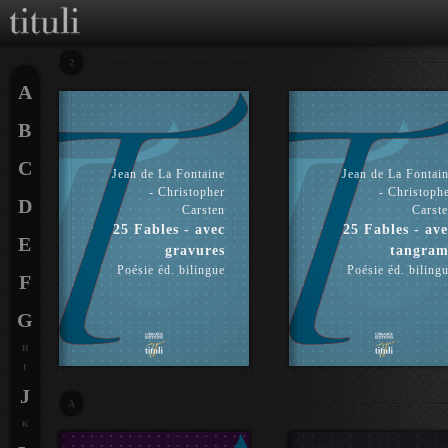
2
A
B
C
Jean de La Fontaine
Jean de La Fontai
- Christopher
- Christoph
D
Carsten
Carst
25 Fables - avec
25 Fables - ave
E
gravures
tangram
Poésie éd. bilingue
Poésie éd. biling
F
G
H
I
J
A
K