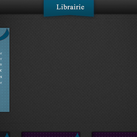
ne
er
en
c
s
ue