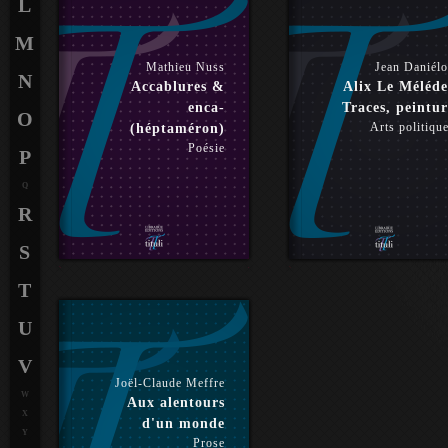
L
M
Mathieu Nuss
Jean Daniél
N
Accablures &
Alix Le Méléde
enca-
Traces, peintur
O
Arts politiqu
(héptaméron)
Poésie
P
Q
R
S
T
U
V
Joël-Claude Meffre
W
Aux alentours
X
d'un monde
Y
Prose