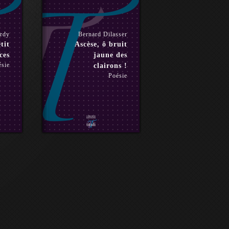
ardy
Bernard Dilasser
tit
Ascèse, ô bruit
ces
jaune des
ésie
clairons !
Poésie