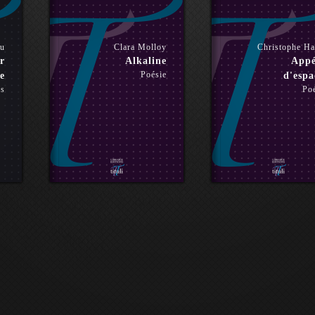
ou
Clara Molloy
Christophe H
r
Alkaline
Appé
Poésie
e
d'espa
es
Po