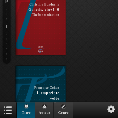
P
Christine Bonduelle
Q
Genesis, eiπ+1=0
R
Théâtre traduction
S
T
U
V
W
X
Y
Z
Françoise Cohen
L'empreinte
volée
Nouvelles
Titre
Auteur
Genre