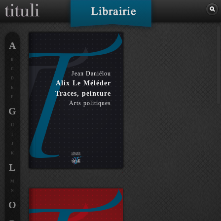
A
B
C
Jean Daniélou
D
Alix Le Méléder
E
Traces, peinture
F
Arts politiques
G
H
I
J
K
L
M
N
O