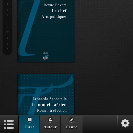
R
Revue Envers
S
Le chef
T
Arts politiques
U
V
W
X
Y
Z
Leonardo Sabbatella
Le modèle aérien
Roman traduction
Titre
Auteur
Genre