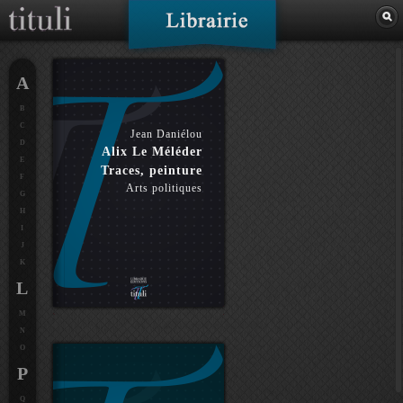
A
B
C
Jean Daniélou
D
Alix Le Méléder
E
Traces, peinture
F
Arts politiques
G
H
I
J
K
L
M
N
O
P
Q