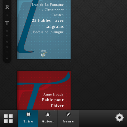
Jean de La Fontaine
R
- Christopher
Carsten
S
25 Fables - avec
T
tangrams
U
Poésie éd. bilingue
V
W
X
Y
Z
Anne Houdy
Fable pour
l'hiver
Théâtre
Titre
Auteur
Genre