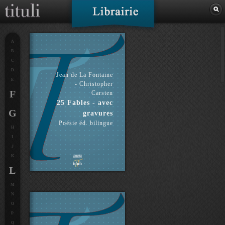
A
B
C
D
Jean de La Fontaine
E
- Christopher
F
Carsten
25 Fables - avec
G
gravures
Poésie éd. bilingue
H
I
J
K
L
M
N
O
P
Q