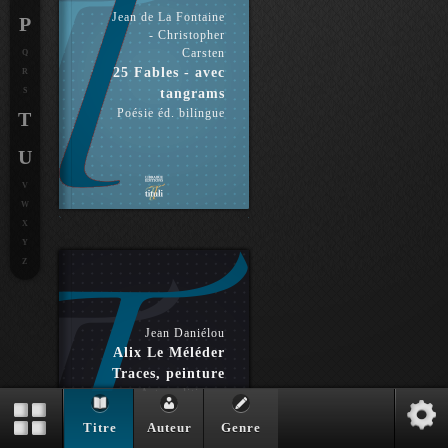
Jean de La Fontaine
P
- Christopher
Carsten
Q
25 Fables - avec
R
S
tangrams
Poésie éd. bilingue
T
U
V
W
X
Y
Z
Jean Daniélou
Alix Le Méléder
Traces, peinture
Arts politiques
Titre
Auteur
Genre