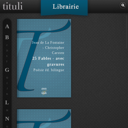
A
B
Jean de La Fontaine
C
- Christopher
D
Carsten
E
25 Fables - avec
F
gravures
G
Poésie éd. bilingue
H
I
J
K
L
M
N
O