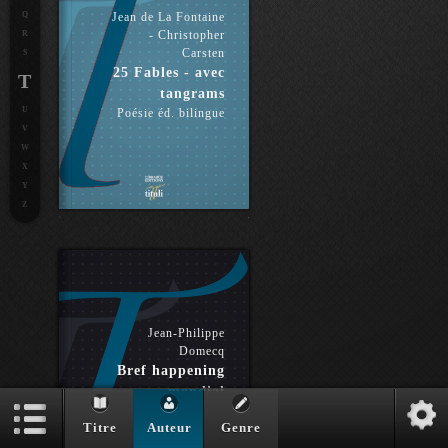
Q
Jean de La Fontaine
- Christopher
R
Carsten
S
25 Fables - avec
T
tangrams
U
Poésie éd. bilingue
V
W
X
Y
Z
Jean-Philippe
Domecq
Bref happening
mondial
Essai éd. bilingue
Titre
Auteur
Genre