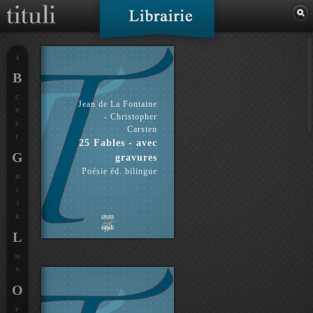
A
B
C
Jean de La Fontaine
D
- Christopher
E
Carsten
F
25 Fables - avec
G
gravures
Poésie éd. bilingue
H
I
J
K
L
M
N
O
P