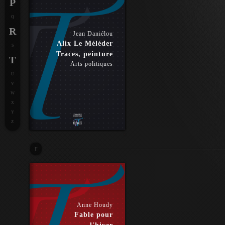
P
Q
R
Jean Daniélou
Alix Le Méléder
S
Traces, peinture
T
Arts politiques
U
V
W
X
Y
Z
F
Anne Houdy
Fable pour