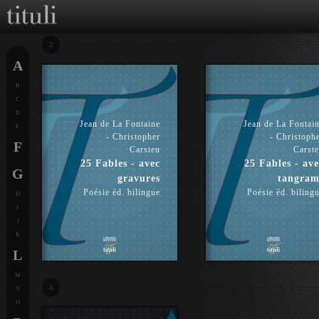
2
A
B
C
D
Jean de La Fontaine
Jean de La Fontai
E
- Christopher
- Christoph
F
Carsten
Carst
25 Fables - avec
25 Fables - ave
G
gravures
tangram
Poésie éd. bilingue
Poésie éd. biling
H
I
J
K
L
M
A
N
O