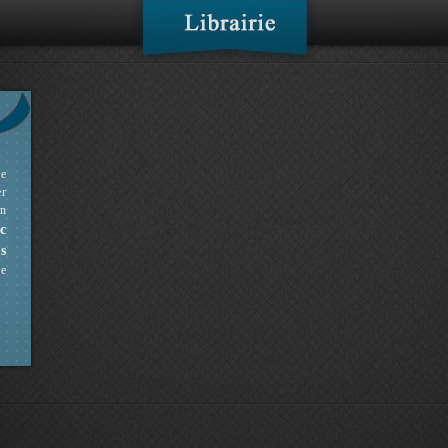
ne
er
en
c
s
ue