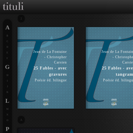
2
A
B
C
D
Jean de La Fontaine
Jean de La Fontai
E
- Christopher
- Christoph
F
Carsten
Carst
G
25 Fables - avec
25 Fables - ave
gravures
tangram
H
Poésie éd. bilingue
Poésie éd. biling
I
J
K
L
M
N
A
O
P