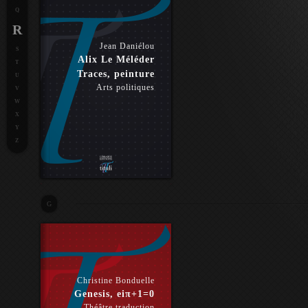
Q
R
Jean Daniélou
S
Alix Le Méléder
T
Traces, peinture
U
Arts politiques
V
W
X
Y
Z
G
Christine Bonduelle
Genesis, eiπ+1=0
Théâtre traduction