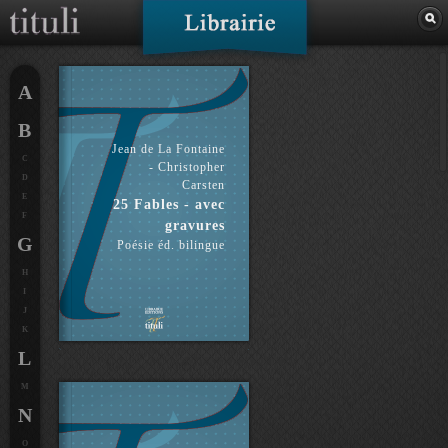
A
B
Jean de La Fontaine
C
- Christopher
D
Carsten
E
25 Fables - avec
F
gravures
G
Poésie éd. bilingue
H
I
J
K
L
M
N
O