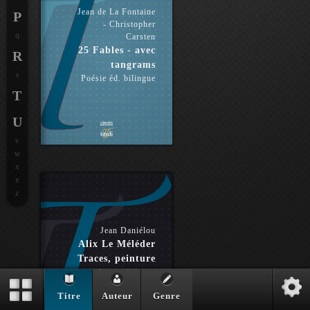
Jean de La Fontaine
P
- Christopher
Carsten
Q
25 Fables - avec
R
tangrams
S
Poésie éd. bilingue
T
U
V
W
X
Y
Z
Jean Daniélou
Alix Le Méléder
Traces, peinture
Arts politiques
Titre
Auteur
Genre