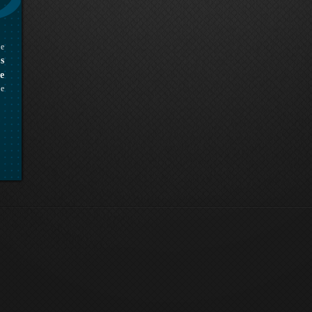
re
s
e
se