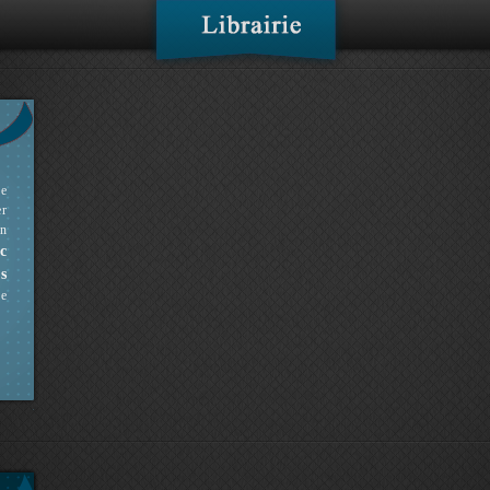
ne
er
en
c
s
ue