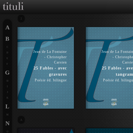
2
A
B
C
Jean de La Fontaine
Jean de La Fontai
D
- Christopher
- Christoph
E
Carsten
Carst
F
25 Fables - avec
25 Fables - ave
G
gravures
tangram
Poésie éd. bilingue
Poésie éd. biling
H
I
J
K
L
M
A
N
O