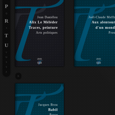
P
Q
Jean Daniélou
Joël-Claude Meff
R
Alix Le Méléder
Aux alentour
Traces, peinture
d'un mond
S
Arts politiques
Pro
T
U
V
W
X
Y
Z
B
Jacques Brou
Babil
Prose