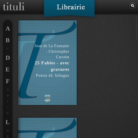
A
B
Jean de La Fontaine
C
- Christopher
D
Carsten
25 Fables - avec
E
gravures
Poésie éd. bilingue
F
G
H
I
J
K
L
M
N