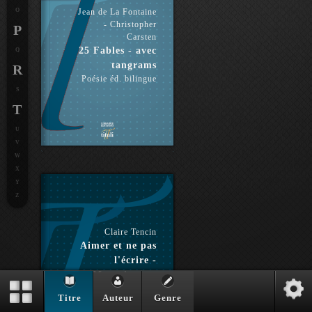
O
Jean de La Fontaine
- Christopher
P
Carsten
25 Fables - avec
Q
tangrams
R
Poésie éd. bilingue
S
T
U
V
W
X
Y
Z
Claire Tencin
Aimer et ne pas
l'écrire -
Montaigne et
Marie
Titre
Auteur
Genre
Roman