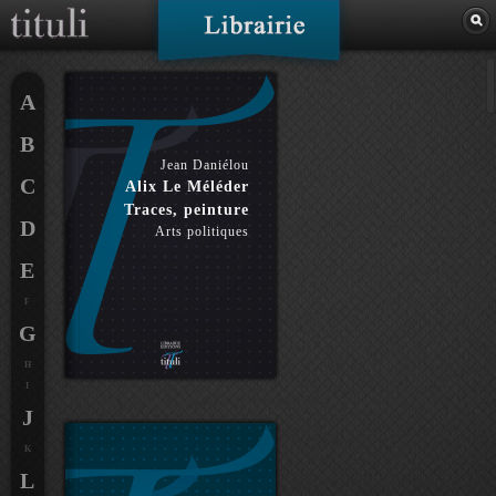
A
B
Jean Daniélou
C
Alix Le Méléder
Traces, peinture
D
Arts politiques
E
F
G
H
I
J
K
L