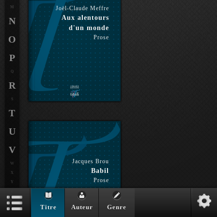
M
Joël-Claude Meffre
Aux alentours
N
d'un monde
O
Prose
P
Q
R
S
T
U
V
Jacques Brou
W
Babil
X
Prose
Y
Z
Titre
Auteur
Genre