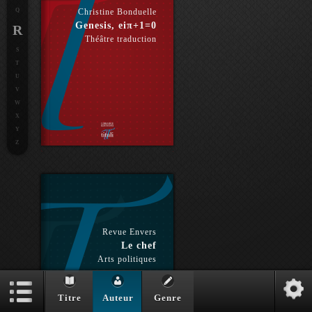
Q
Christine Bonduelle
Genesis, eiπ+1=0
R
Théâtre traduction
S
T
U
V
W
X
Y
Z
Revue Envers
Le chef
Arts politiques
Titre
Auteur
Genre