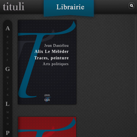
A
B
C
Jean Daniélou
D
Alix Le Méléder
E
Traces, peinture
F
Arts politiques
G
H
I
J
K
L
M
N
O
P