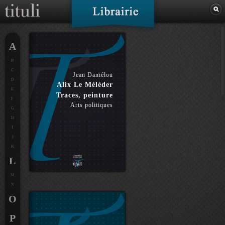
A
B
C
Jean Daniélou
D
Alix Le Méléder
E
Traces, peinture
F
Arts politiques
G
H
I
J
K
L
M
N
O
P