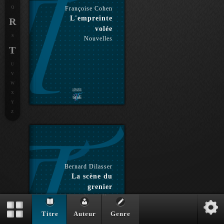
Q
Françoise Cohen
L'empreinte
R
volée
S
Nouvelles
T
U
V
W
X
Y
Z
Bernard Dilasser
La scène du
grenier
Nouvelles
Titre
Auteur
Genre