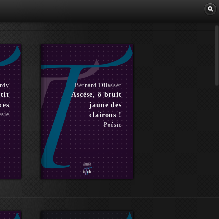
Librairie
ardy
Bernard Dilasser
tit
Ascèse, ô bruit
ces
jaune des
ésie
clairons !
Poésie