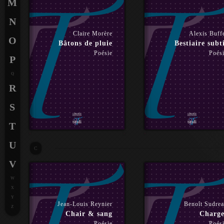
M
N
Claire Morère
Alexis Buff
O
Bâtons de pluie
Bestiaire subt
Poésie
Poés
P
Q
R
S
T
U
C
V
W
X
Y
Jean-Louis Reynier
Benoît Sudre
Z
Chair & sang
Charge
Poésie
Poés