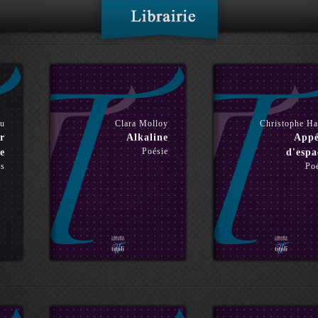
ou
Clara Molloy
Christophe H
r
Alkaline
Appé
Poésie
e
d'espa
es
Po