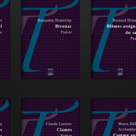
et
Benjamin Demeslay
Bernard Dila
il
Bivouac
Blêmes assign
ie
Poésie
du s
Po
au
Claude Luezior
Marie-Hél
Archambe
s
Clames
Comme ap
ie
Poésie