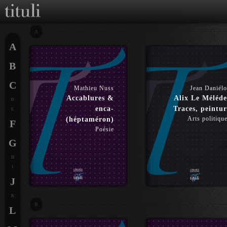
A
A
B
C
Mathieu Nuss
Jean Daniél
Accablures &
Alix Le Méléde
D
enca-
Traces, peintur
E
Arts politiqu
(héptaméron)
F
Poésie
G
H
I
J
K
B
L