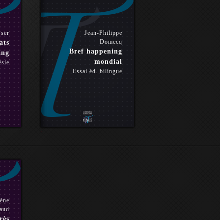
sser
Jean-Philippe
Domecq
ats
Bref happening
ang
mondial
ésie
Essai éd. bilingue
ène
aud
rès