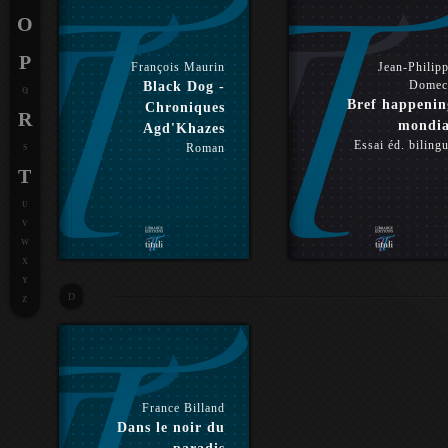
O
P
François Maurin
Jean-Philip
Domec
Black Dog -
Q
Bref happenin
Chroniques
R
mondia
Agd'Khazes
Essai éd. biling
Roman
S
T
U
V
W
X
Y
D
Z
France Billand
Dans le noir du