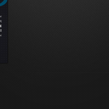
pe
q
g
l
ue