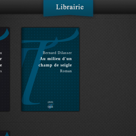
ou
Bernard Dilasser
r
Au milieu d'un
e
champ de seigle
es
Roman