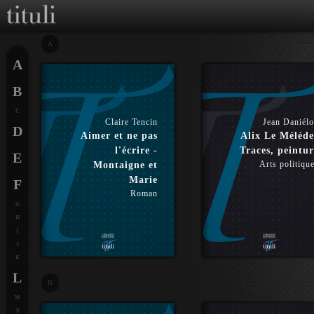
A
A
B
C
Claire Tencin
Jean Daniél
D
Aimer et ne pas
Alix Le Méléde
l'écrire -
Traces, peintur
E
Arts politiqu
Montaigne et
Marie
F
Roman
G
H
I
J
K
L
B
M
N