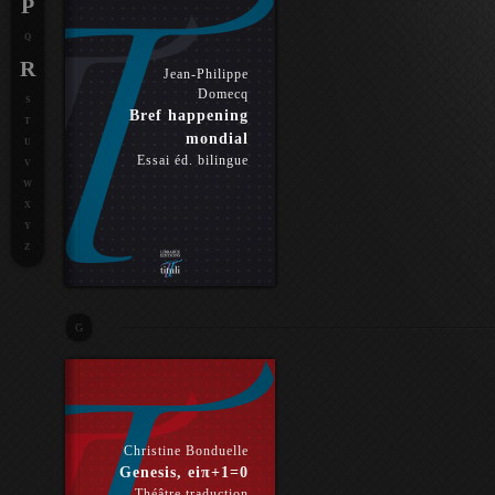
P
Q
R
Jean-Philippe
Domecq
S
Bref happening
T
mondial
U
Essai éd. bilingue
V
W
X
Y
Z
G
Christine Bonduelle
Genesis, eiπ+1=0
Théâtre traduction