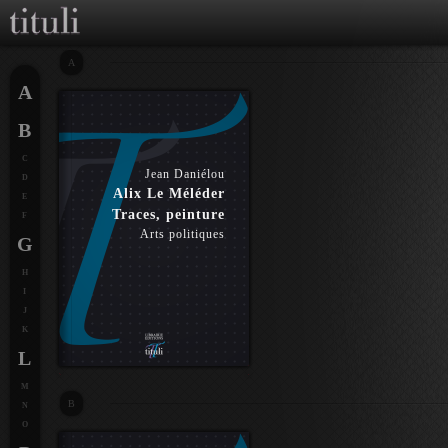
A
A
B
C
Jean Daniélou
D
Alix Le Méléder
E
Traces, peinture
F
Arts politiques
G
H
I
J
K
L
M
B
N
O