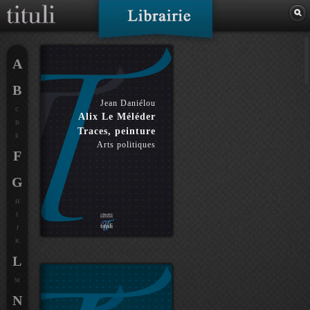
A
B
Jean Daniélou
C
Alix Le Méléder
D
Traces, peinture
E
Arts politiques
F
G
H
I
J
K
L
M
N