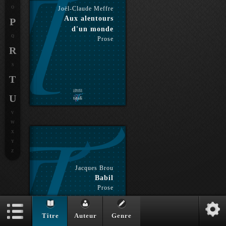
O
Joël-Claude Meffre
Aux alentours
P
d'un monde
Q
Prose
R
S
T
U
V
W
X
Y
Z
Jacques Brou
Babil
Prose
Titre
Auteur
Genre