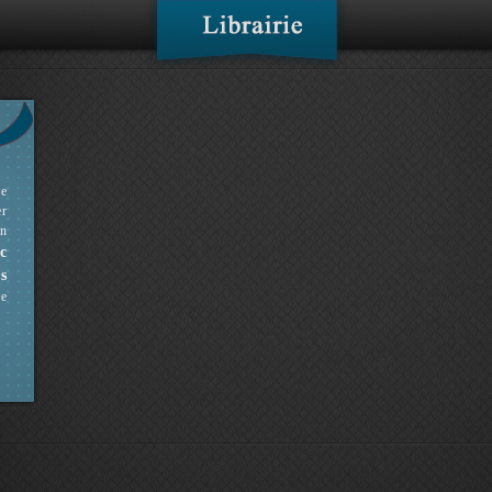
ne
er
en
c
s
ue