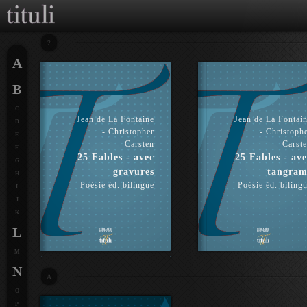
2
A
B
C
Jean de La Fontaine
Jean de La Fontai
D
- Christopher
- Christoph
E
Carsten
Carst
F
25 Fables - avec
25 Fables - ave
G
gravures
tangram
H
Poésie éd. bilingue
Poésie éd. biling
I
J
K
L
M
N
A
O
P