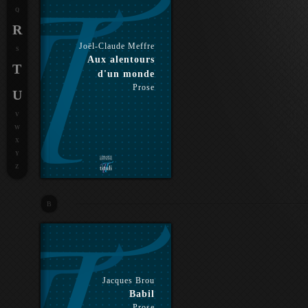
Q
R
Joël-Claude Meffre
S
Aux alentours
T
d'un monde
Prose
U
V
W
X
Y
Z
B
Jacques Brou
Babil
Prose