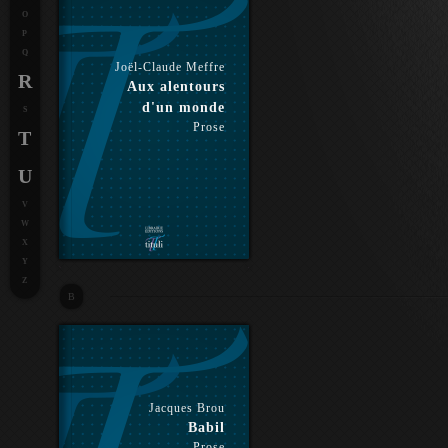
O
P
Q
Joël-Claude Meffre
R
Aux alentours
d'un monde
S
Prose
T
U
V
W
X
Y
Z
B
Jacques Brou
Babil
Prose