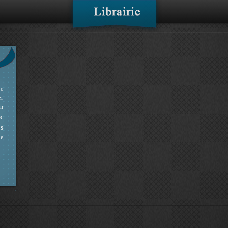
ne
er
en
c
s
ue