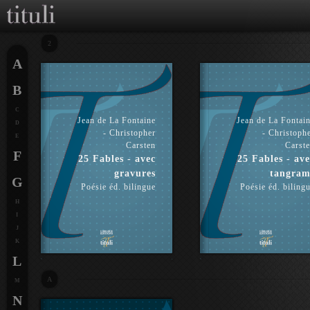
2
A
B
C
Jean de La Fontaine
Jean de La Fontai
D
- Christopher
- Christoph
E
Carsten
Carst
F
25 Fables - avec
25 Fables - ave
gravures
tangram
G
Poésie éd. bilingue
Poésie éd. biling
H
I
J
K
L
A
M
N