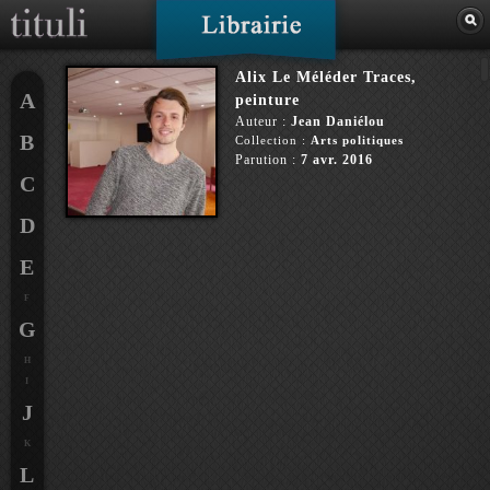
Alix Le Méléder Traces,
A
peinture
Auteur :
Jean Daniélou
B
Collection :
Arts politiques
Parution :
7 avr. 2016
C
D
E
F
G
H
I
J
K
L