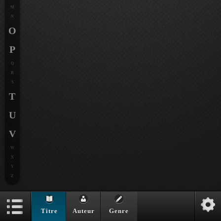
M
N
O
P
Q
R
S
T
U
V
W
X
Y
Z
Titre
Auteur
Genre