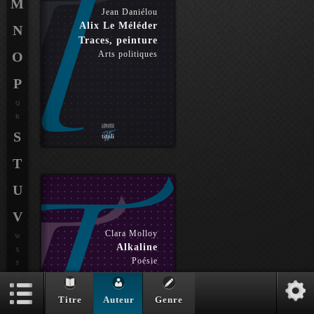
M
Jean Daniélou
Alix Le Méléder
N
Traces, peinture
O
Arts politiques
P
Q
R
S
T
U
V
Clara Molloy
W
Alkaline
X
Poésie
Y
Z
Titre
Auteur
Genre