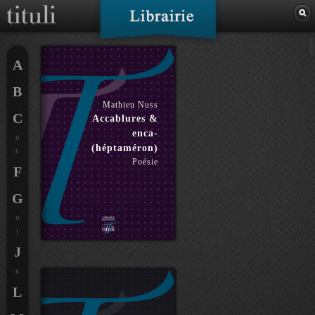
A
B
Mathieu Nuss
C
Accablures &
enca-
D
(héptaméron)
E
Poésie
F
G
H
I
J
K
L