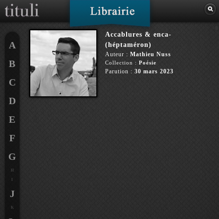
Accablures & enca-
A
(héptaméron)
Auteur :
Mathieu Nuss
B
Collection :
Poésie
Parution :
30 mars 2023
C
D
E
F
G
H
I
J
K