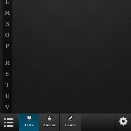
L
M
N
O
P
Q
R
S
T
U
V
W
X
Titre
Auteur
Genre
Y