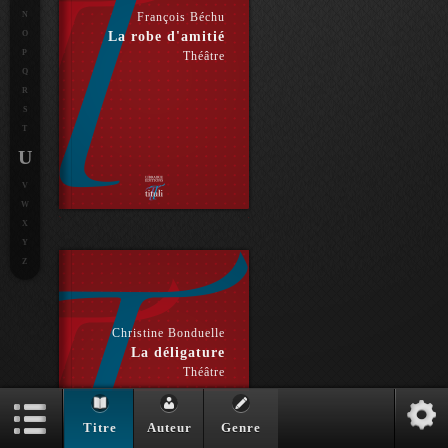
N
François Béchu
O
La robe d'amitié
P
Théâtre
Q
R
S
T
U
V
W
X
Y
Z
Christine Bonduelle
La déligature
Théâtre
Titre
Auteur
Genre