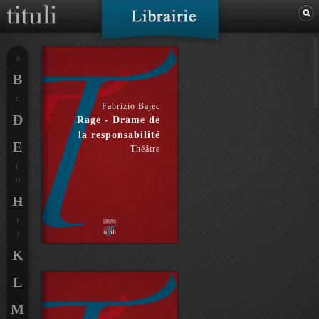
A
B
C
Fabrizio Bajec
D
Rage - Drame de
la responsabilité
E
Théâtre
F
G
H
I
J
K
L
M