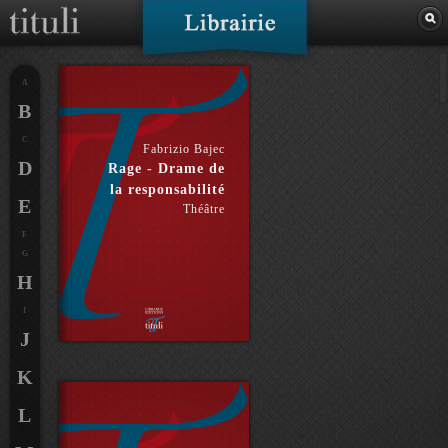
A
B
C
Fabrizio Bajec
D
Rage - Drame de
la responsabilité
E
Théâtre
F
G
H
I
J
K
L