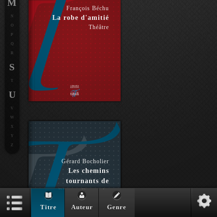
M
François Béchu
N
La robe d'amitié
O
Théâtre
P
Q
R
S
T
U
V
W
X
Y
Z
Gérard Bocholier
Les chemins
tournants de
Pierre Reverdy
Essai
Titre
Auteur
Genre