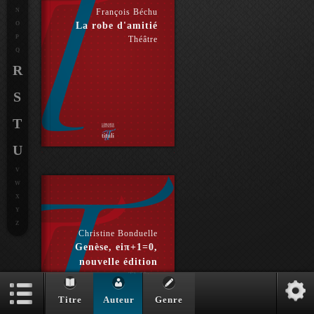
N
François Béchu
O
La robe d'amitié
P
Théâtre
Q
R
S
T
U
V
W
X
Y
Z
Christine Bonduelle
Genèse, eiπ+1=0,
nouvelle édition
Théâtre
Titre
Auteur
Genre