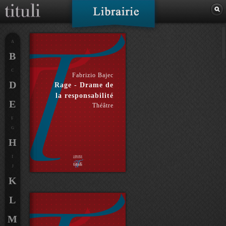
A
B
C
Fabrizio Bajec
D
Rage - Drame de
la responsabilité
E
Théâtre
F
G
H
I
J
K
L
M