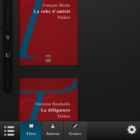
N
François Béchu
O
La robe d'amitié
P
Théâtre
Q
R
S
T
U
V
W
X
Y
Z
Christine Bonduelle
La déligature
Théâtre
Titre
Auteur
Genre