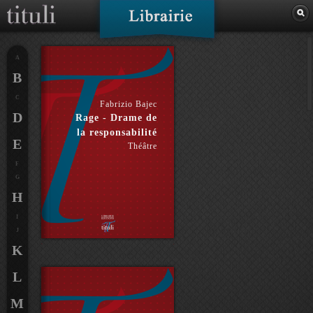
A
B
C
Fabrizio Bajec
D
Rage - Drame de
la responsabilité
E
Théâtre
F
G
H
I
J
K
L
M