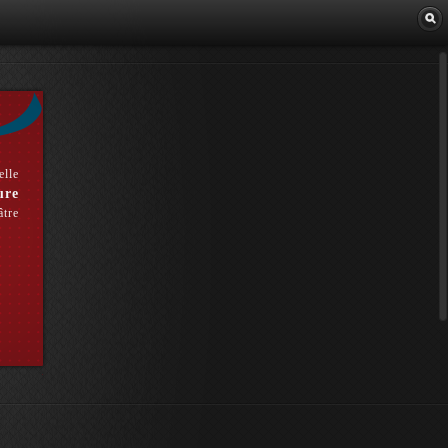
Librairie
elle
ure
âtre