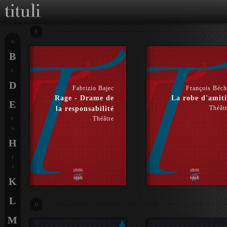
B
A
B
C
D
Fabrizio Bajec
François Béc
Rage - Drame de
La robe d'amiti
E
Théât
la responsabilité
Théâtre
F
G
H
I
J
K
L
D
M