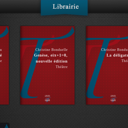
hu
Christine Bonduelle
Christine Bondu
é
Genèse, eiπ+1=0,
La déligat
re
Thé
nouvelle édition
Théâtre