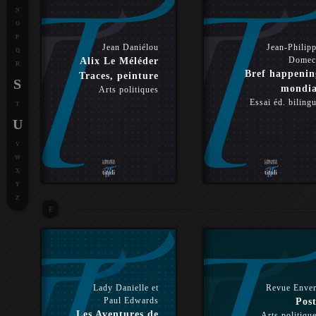
N
O
P
Jean Daniélou
Jean-Philip
Q
Domec
Alix Le Méléder
R
Bref happenin
Traces, peinture
S
mondia
Arts politiques
Essai éd. biling
T
U
V
W
X
Y
Z
E
Lady Danielle et
Revue Enve
Paul Edwards
Post
Les Aventures de
Arts politiqu