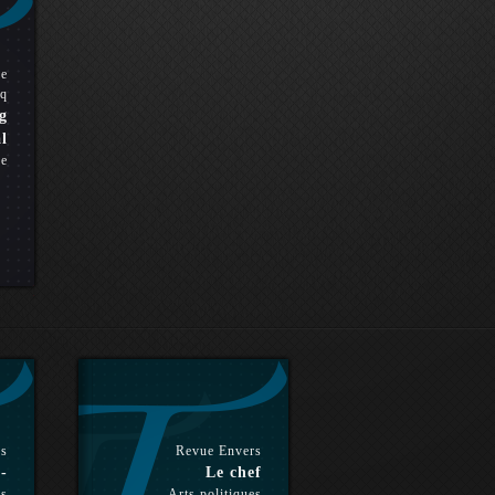
pe
q
g
l
ue
rs
Revue Envers
-
Le chef
es
Arts politiques