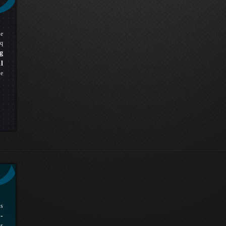
pe
q
g
l
ue
rs
-
es