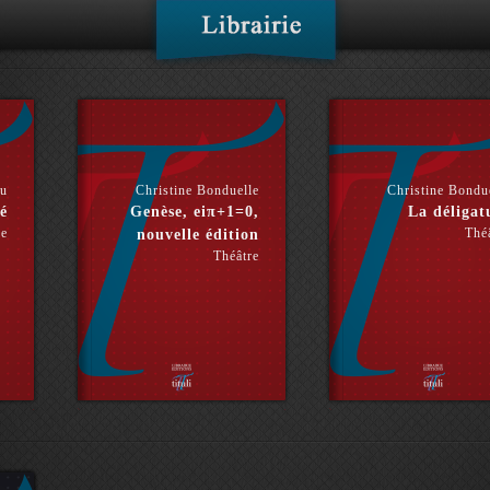
hu
Christine Bonduelle
Christine Bondu
é
Genèse, eiπ+1=0,
La déligat
re
Thé
nouvelle édition
Théâtre