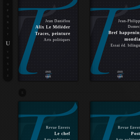
O
P
Q
Jean Daniélou
Jean-Philip
R
Domec
Alix Le Méléder
S
Bref happenin
Traces, peinture
T
mondia
Arts politiques
U
Essai éd. biling
V
W
X
Y
Z
E
Revue Envers
Revue Enve
Le chef
Post
Arts politiques
Arts politiqu