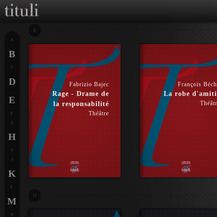
B
A
B
C
D
Fabrizio Bajec
François Béc
Rage - Drame de
La robe d'amiti
E
Théât
la responsabilité
Théâtre
F
G
H
I
J
K
L
D
M
N