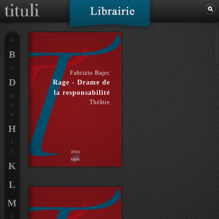
A
B
C
Fabrizio Bajec
D
Rage - Drame de
la responsabilité
E
Théâtre
F
G
H
I
J
K
L
M
N