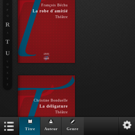
O
François Béchu
P
La robe d'amitié
Q
Théâtre
R
S
T
U
V
W
X
Y
Z
Christine Bonduelle
La déligature
Théâtre
Titre
Auteur
Genre