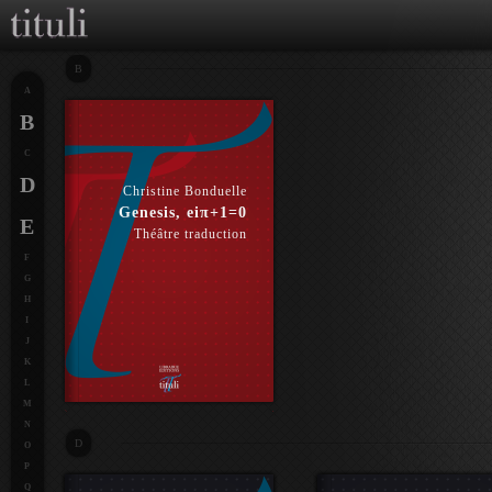
B
A
B
C
D
Christine Bonduelle
Genesis, eiπ+1=0
E
Théâtre traduction
F
G
H
I
J
K
L
M
N
D
O
P
Q