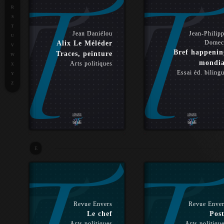
R
S
T
Jean Daniélou
Jean-Philip
U
Domec
Alix Le Méléder
V
Bref happenin
Traces, peinture
W
mondia
Arts politiques
X
Essai éd. biling
Y
Z
E
Revue Envers
Revue Enve
Le chef
Post
Arts politiques
Arts politiqu