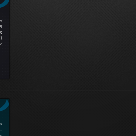
pe
q
g
l
ue
rs
-
es