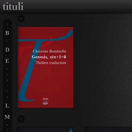
B
A
B
C
D
Christine Bonduelle
Genesis, eiπ+1=0
E
Théâtre traduction
F
G
H
I
J
K
L
M
D
N
O