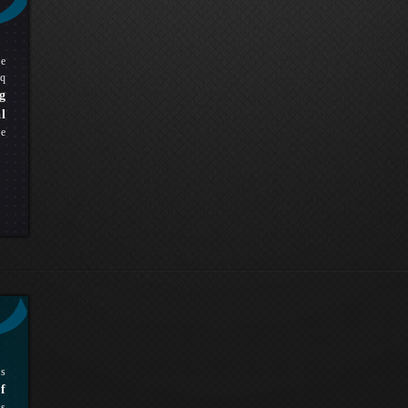
pe
q
g
l
ue
rs
f
es