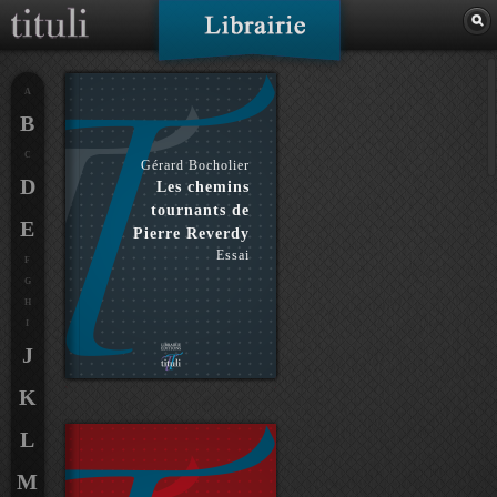
A
B
C
Gérard Bocholier
D
Les chemins
tournants de
E
Pierre Reverdy
Essai
F
G
H
I
J
K
L
M