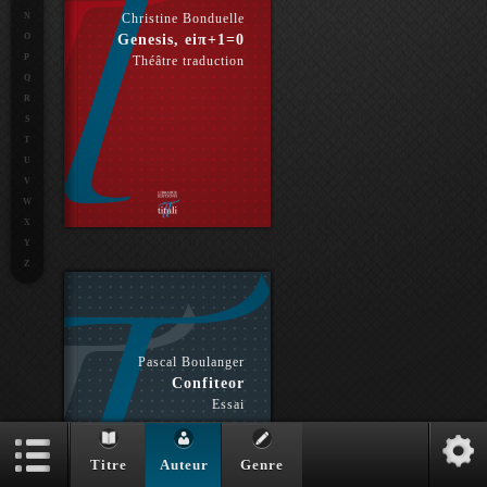
N
Christine Bonduelle
O
Genesis, eiπ+1=0
P
Théâtre traduction
Q
R
S
T
U
V
W
X
Y
Z
Pascal Boulanger
Confiteor
Essai
Titre
Auteur
Genre