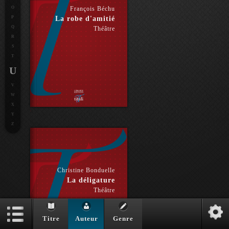
O
François Béchu
P
La robe d'amitié
Q
Théâtre
R
S
T
U
V
W
X
Y
Z
Christine Bonduelle
La déligature
Théâtre
Titre
Auteur
Genre