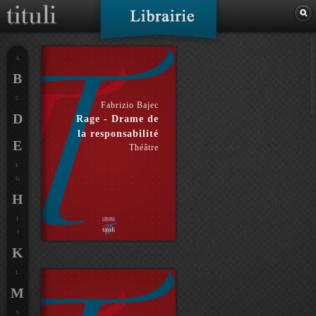
A
B
C
Fabrizio Bajec
D
Rage - Drame de
la responsabilité
E
Théâtre
F
G
H
I
J
K
L
M
N