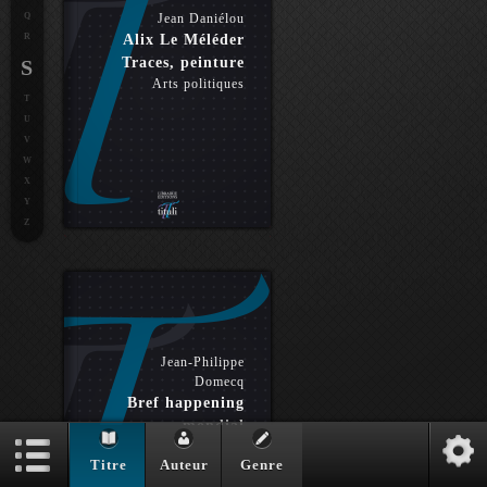
Q
Jean Daniélou
R
Alix Le Méléder
Traces, peinture
S
Arts politiques
T
U
V
W
X
Y
Z
Jean-Philippe
Domecq
Bref happening
mondial
Essai éd. bilingue
Titre
Auteur
Genre