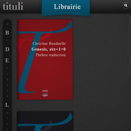
A
B
C
Christine Bonduelle
D
Genesis, eiπ+1=0
Théâtre traduction
E
F
G
H
I
J
K
L
M
N
O
P