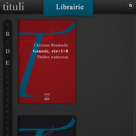
A
B
C
Christine Bonduelle
D
Genesis, eiπ+1=0
Théâtre traduction
E
F
G
H
I
J
K
L
M
N
O
P
Q