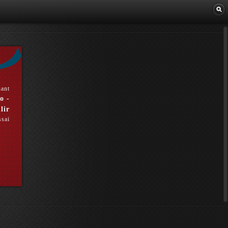
Librairie
hant
o -
lir
ssai