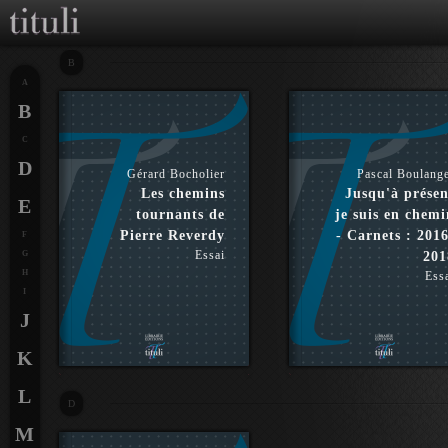
B
A
B
C
D
Gérard Bocholier
Pascal Boulang
Les chemins
Jusqu'à présen
E
tournants de
je suis en chemi
Pierre Reverdy
- Carnets : 2016
F
Essai
G
201
H
Ess
I
J
K
L
D
M