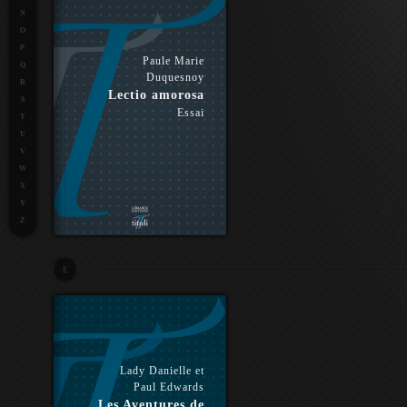
N
O
P
Paule Marie
Q
Duquesnoy
R
Lectio amorosa
S
Essai
T
U
V
W
X
Y
Z
E
Lady Danielle et
Paul Edwards
Les Aventures de