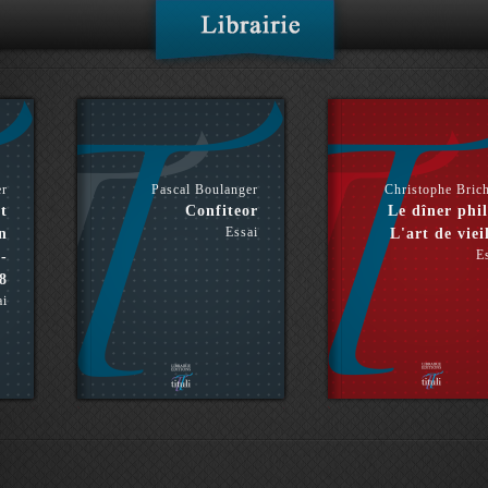
er
Pascal Boulanger
Christophe Bric
t
Confiteor
Le dîner phil
Essai
n
L'art de vieil
E
-
8
ai