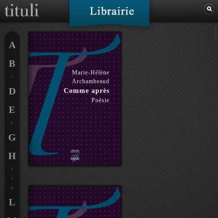
A
B
Marie-Hélène
C
Archambeaud
D
Comme après
Poésie
E
F
G
H
I
J
K
L