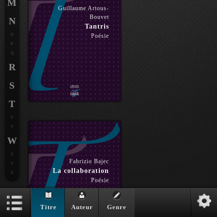
M
Guillaume Artous-
Bouvet
N
Tantris
O
Poésie
P
Q
R
S
T
U
V
W
X
Fabrizio Bajec
Y
La collaboration
Z
Poésie
Titre
Auteur
Genre