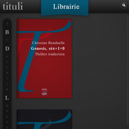
A
B
C
Christine Bonduelle
D
Genesis, eiπ+1=0
Théâtre traduction
E
F
G
H
I
J
K
L
M
N
O
P
Q