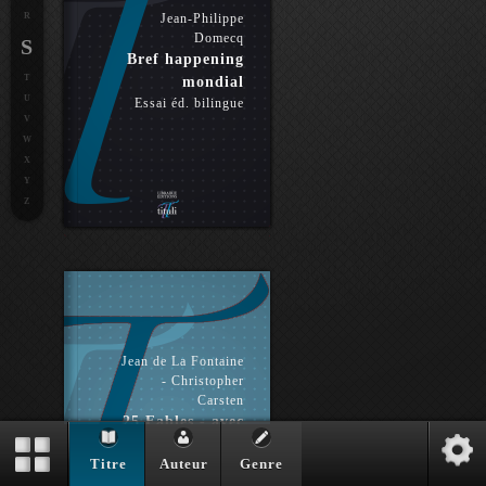
R
Jean-Philippe
Domecq
S
Bref happening
T
mondial
U
Essai éd. bilingue
V
W
X
Y
Z
Jean de La Fontaine
- Christopher
Carsten
25 Fables - avec
gravures
Titre
Auteur
Genre
Poésie éd. bilingue