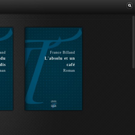
Librairie
land
France Billand
 du
L'absolu et un
dis
café
man
Roman