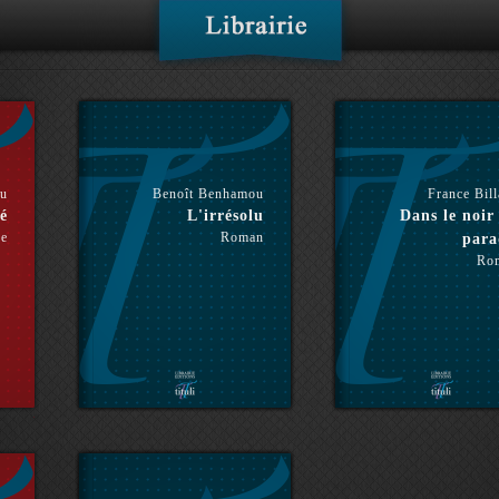
hu
Benoît Benhamou
France Bil
é
L'irrésolu
Dans le noir
re
Roman
para
Ro