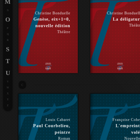
M
N
Christine Bonduelle
Christine Bonduel
O
Genèse, eiπ+1=0,
La déligatur
Théât
nouvelle édition
P
Théâtre
Q
R
S
T
U
V
C
W
X
Y
Z
Louis Cabaret
Françoise Coh
Paul Courbelieu,
L'empreint
peintre
volé
Roman
Nouvell