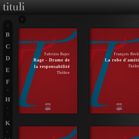
B
A
B
C
Fabrizio Bajec
François Béc
D
Rage - Drame de
La robe d'amiti
Théât
la responsabilité
E
Théâtre
F
G
H
I
J
K
L