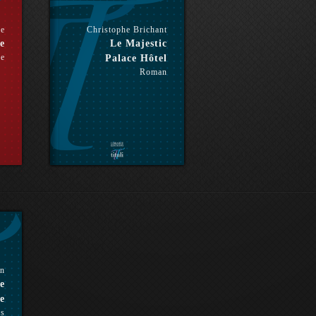
le
Christophe Brichant
e
Le Majestic
re
Palace Hôtel
Roman
en
e
e
es