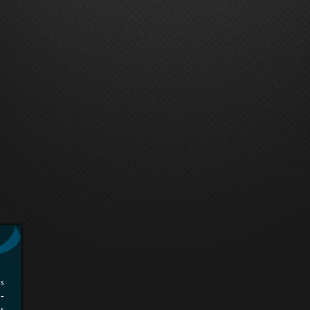
rs
-
es