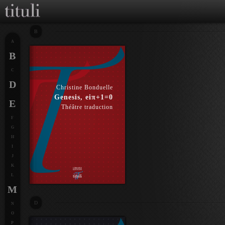
B
A
B
C
D
Christine Bonduelle
Genesis, eiπ+1=0
E
Théâtre traduction
F
G
H
I
J
K
L
M
D
N
O
P