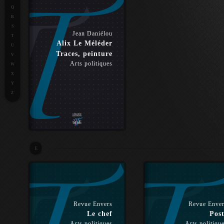
Q
R
S
Jean Daniélou
T
Alix Le Méléder
U
Traces, peinture
V
Arts politiques
W
X
Y
Z
E
Revue Envers
Revue Enve
Le chef
Post
Arts politiques
Arts politiqu