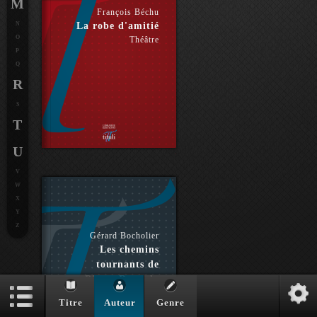
M
François Béchu
N
La robe d'amitié
O
Théâtre
P
Q
R
S
T
U
V
W
X
Y
Z
Gérard Bocholier
Les chemins
tournants de
Pierre Reverdy
Essai
Titre
Auteur
Genre