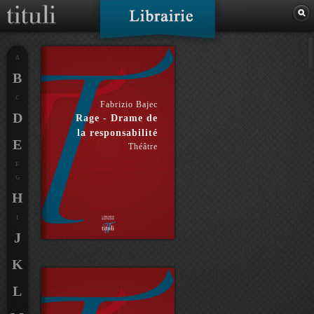
A
B
C
Fabrizio Bajec
D
Rage - Drame de
la responsabilité
E
Théâtre
F
G
H
I
J
K
L