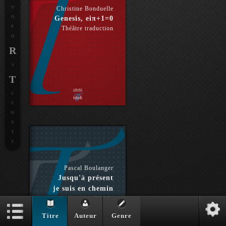
N
Christine Bonduelle
O
Genesis, eiπ+1=0
P
Théâtre traduction
Q
R
S
T
U
V
W
X
Y
Z
Pascal Boulanger
Jusqu'à présent
je suis en chemin
- Carnets : 2016-
2018
Titre
Auteur
Genre
Essai