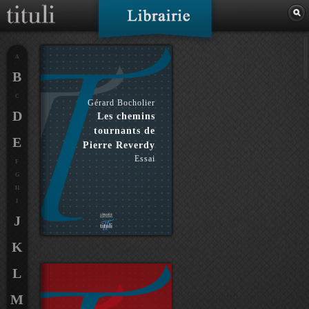
A
B
C
Gérard Bocholier
D
Les chemins
tournants de
E
Pierre Reverdy
Essai
F
G
H
I
J
K
L
M