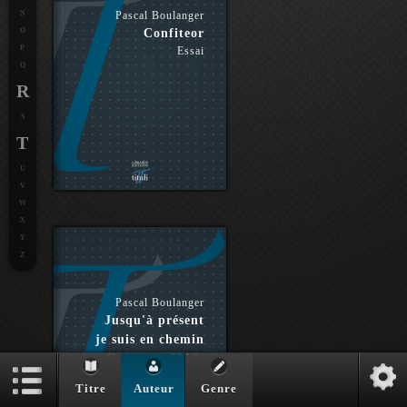
N
Pascal Boulanger
O
Confiteor
P
Essai
Q
R
S
T
U
V
W
X
Y
Z
Pascal Boulanger
Jusqu'à présent
je suis en chemin
- Carnets : 2016-
2018
Titre
Auteur
Genre
Essai