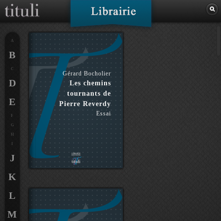
A
B
C
Gérard Bocholier
D
Les chemins
tournants de
E
Pierre Reverdy
Essai
F
G
H
I
J
K
L
M