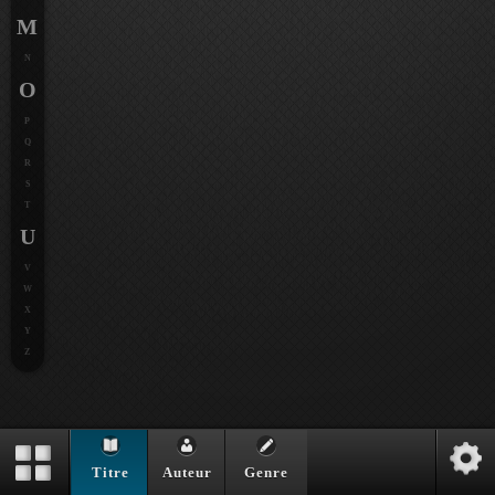
M
N
O
P
Q
R
S
T
U
V
W
X
Y
Z
Titre
Auteur
Genre