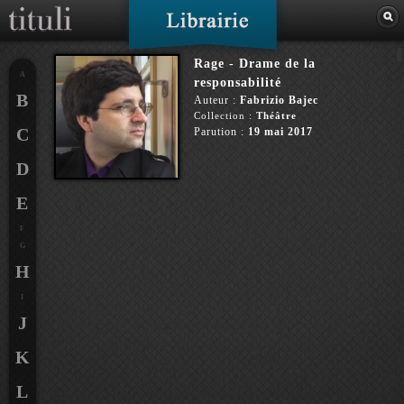
Rage - Drame de la
A
responsabilité
B
Auteur :
Fabrizio Bajec
Collection :
Théâtre
C
Parution :
19 mai 2017
D
E
F
G
H
I
J
K
L