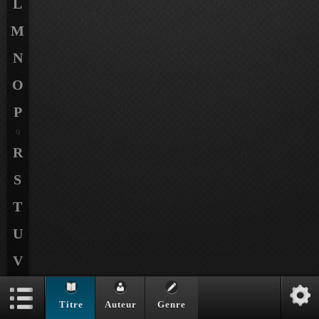
L
M
N
O
P
Q
R
S
T
U
V
W
X
Titre
Auteur
Genre
Y