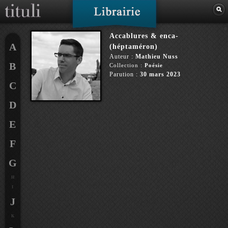
Accablures & enca-
A
(héptaméron)
Auteur :
Mathieu Nuss
B
Collection :
Poésie
Parution :
30 mars 2023
C
D
E
F
G
H
I
J
K