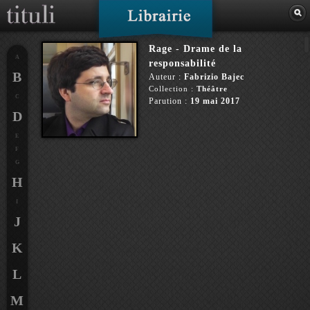
Rage - Drame de la
A
responsabilité
B
Auteur :
Fabrizio Bajec
Collection :
Théâtre
C
Parution :
19 mai 2017
D
E
F
G
H
I
J
K
L
M