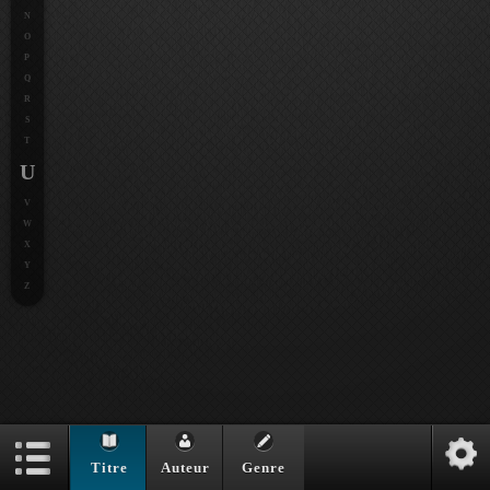
N
O
P
Q
R
S
T
U
V
W
X
Y
Z
Titre
Auteur
Genre